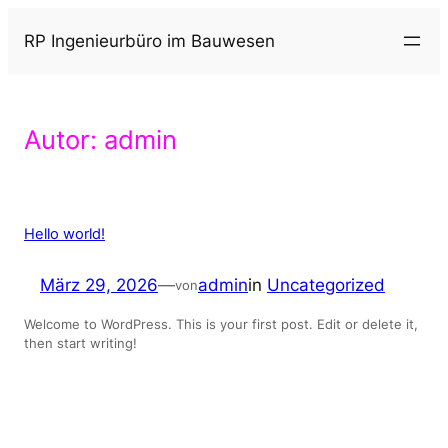
Zum
RP Ingenieurbüro im Bauwesen
Inhalt
springen
Autor:
admin
Hello world!
März 29, 2026
—
admin
in
Uncategorized
von
Welcome to WordPress. This is your first post. Edit or delete it,
then start writing!